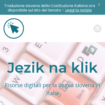
X
Traduzione slovena della Costituzione italiana ora
disponibile sul sito del Senato -
Leggi la notizia
Skip
to
content
Jezik na klik
Risorse digitali per la lingua slovena in
Italia