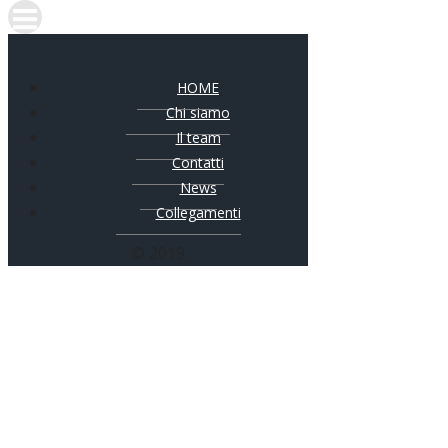
HOME
Chi siamo
Il team
Contatti
News
Collegamenti
© 2019