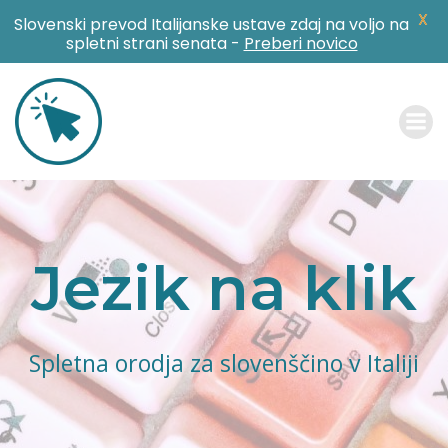
X
Slovenski prevod Italijanske ustave zdaj na voljo na
spletni strani senata -
Preberi novico
Skip
to
content
Jezik na klik
Spletna orodja za slovenščino v Italiji