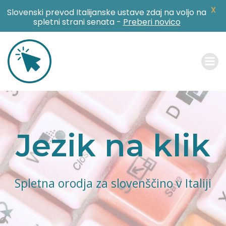
X
Slovenski prevod Italijanske ustave zdaj na voljo na
spletni strani senata -
Preberi novico
Skip
to
content
Jezik na klik
Spletna orodja za slovenščino v Italiji