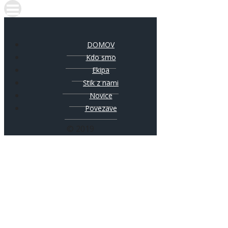
DOMOV
Kdo smo
Ekipa
Stik z nami
Novice
Povezave
© 2019