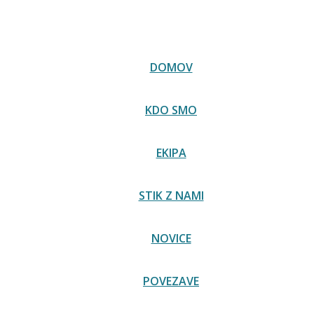
 Italijanske ustave zdaj na voljo na spletni strani senata 
DOMOV
KDO SMO
EKIPA
STIK Z NAMI
NOVICE
POVEZAVE