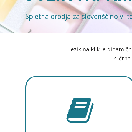
Spletna orodja za slovenščino v Ital
Jezik na klik je dinamič
ki črpa