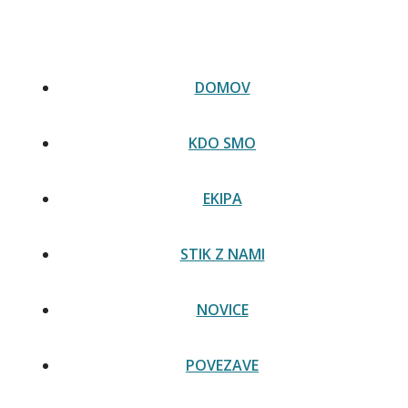
Skip
Slovenski prevod Italijanske ustave zdaj na voljo na
to
spletni strani senata -
Preberi novico
content
DOMOV
KDO SMO
EKIPA
STIK Z NAMI
NOVICE
POVEZAVE