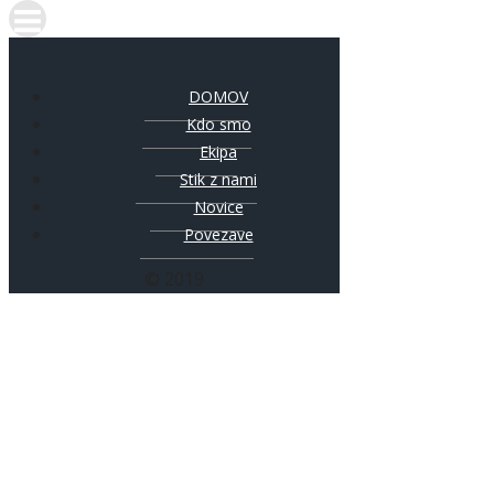
DOMOV
Kdo smo
Ekipa
Stik z nami
Novice
Povezave
© 2019