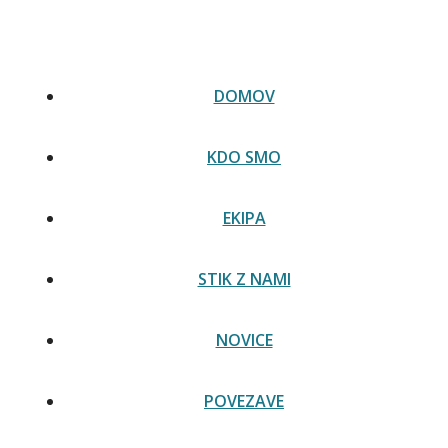
Skip
Slovenski prevod Italijanske ustave zdaj na voljo na
to
spletni strani senata -
Preberi novico
content
DOMOV
KDO SMO
EKIPA
STIK Z NAMI
NOVICE
POVEZAVE