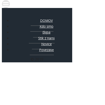
DOMOV
Kdo smo
Ekipa
Stik z nami
Novice
Povezave
© 2019