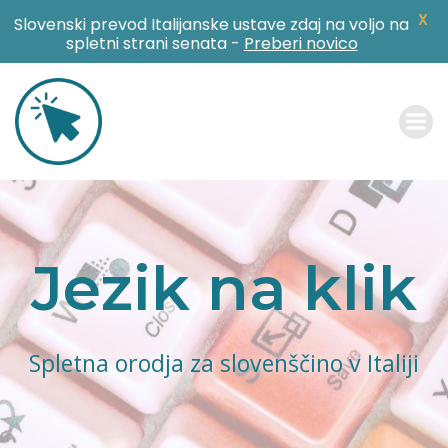
X
Slovenski prevod Italijanske ustave zdaj na voljo na
spletni strani senata -
Preberi novico
Skip
to
content
Jezik na klik
Spletna orodja za slovenščino v Italiji