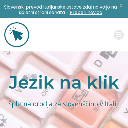
X
Slovenski prevod Italijanske ustave zdaj na voljo na
spletni strani senata -
Preberi novico
Skip
to
content
Jezik na klik
Spletna orodja za slovenščino v Italiji