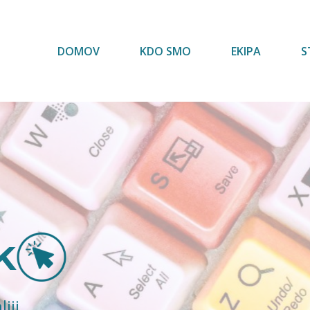
 Italijanske ustave zdaj na voljo na spletni strani senata 
DOMOV
KDO SMO
EKIPA
S
k
iji