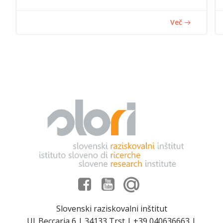
Več
Slovenski raziskovalni inštitut
Ul. Beccaria 6 | 34133 Trst | +39 040636663 |