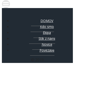
DOMOV
Kdo smo
Ekipa
Stik z nami
Novice
Povezave
© 2019