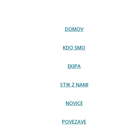
 Italijanske ustave zdaj na voljo na spletni strani senata 
DOMOV
KDO SMO
EKIPA
STIK Z NAMI
NOVICE
POVEZAVE