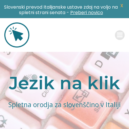
X
Slovenski prevod Italijanske ustave zdaj na voljo na
spletni strani senata -
Preberi novico
Skip
to
content
Jezik na klik
Spletna orodja za slovenščino v Italiji