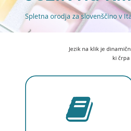
Spletna orodja za slovenščino v Ital
Jezik na klik je dinamič
ki črpa