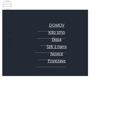
DOMOV
Kdo smo
Ekipa
Stik z nami
Novice
Povezave
© 2019