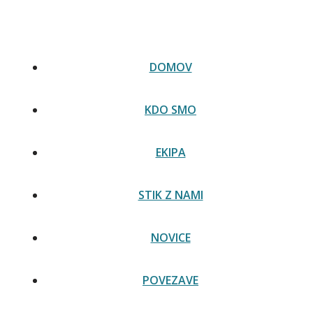
Skip
Slovenski prevod Italijanske ustave zdaj na voljo na
to
spletni strani senata -
Preberi novico
content
DOMOV
KDO SMO
EKIPA
STIK Z NAMI
NOVICE
POVEZAVE