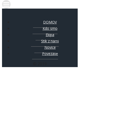
DOMOV
Kdo smo
Ekipa
Stik z nami
Novice
Povezave
© 2019