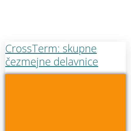
CrossTerm: skupne
čezmejne delavnice