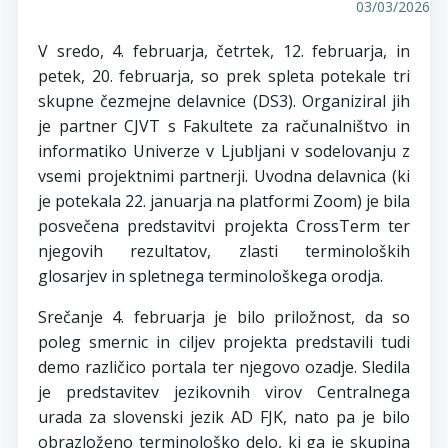
03/03/2026
V sredo, 4. februarja, četrtek, 12. februarja, in
petek, 20. februarja, so prek spleta potekale tri
skupne čezmejne delavnice (DS3). Organiziral jih
je partner CJVT s Fakultete za računalništvo in
informatiko Univerze v Ljubljani v sodelovanju z
vsemi projektnimi partnerji. Uvodna delavnica (ki
je potekala 22. januarja na platformi Zoom) je bila
posvečena predstavitvi projekta CrossTerm ter
njegovih rezultatov, zlasti terminoloških
glosarjev in spletnega terminološkega orodja.
Srečanje 4. februarja je bilo priložnost, da so
poleg smernic in ciljev projekta predstavili tudi
demo različico portala ter njegovo ozadje. Sledila
je predstavitev jezikovnih virov Centralnega
urada za slovenski jezik AD FJK, nato pa je bilo
obrazloženo terminološko delo, ki ga je skupina