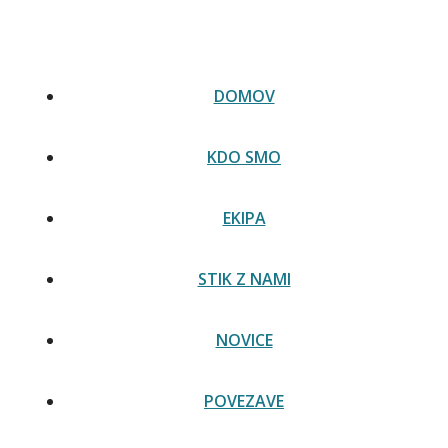
Skip
Slovenski prevod Italijanske ustave zdaj na voljo na
to
spletni strani senata -
Preberi novico
content
DOMOV
KDO SMO
EKIPA
STIK Z NAMI
NOVICE
POVEZAVE